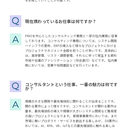
を形成していくことが可能です。
現在携わっているお仕事は何ですか？
PMOを中心としたコンサルティング業務と一部の社内業務に従事
しております。 コンサルティング業務については、システム開発
～インフラの更改、ERPの導入など様々なプロジェクトにおける
プロジェクトマネジメント全般を担うことが多いです。 具体的に
は、進捗管理、リスク・課題管理、それらに伴って発生する資料
作成や会議のファシリテーション（司会進行）などです。 社内業
務においては、営業や採用面談などを行っています。
コンサルタントという仕事、一番の魅力は何です
か？
規模の大きな開発や最先端技術に関わることが出来ることです。
関わる案件によって様々ですが、コンサルタントが関わる案件は
基本、最先端技術の導入や規模が大きいシステム開発など難易度
の高いプロジェクトになります。 新規事業案件においては、まだ
市場に無いプロダクト・サービスを創出する楽しみが、 DX案件に
おいては、AI、RPA、VR、IoTなどの最先端技術に触れる楽しみ