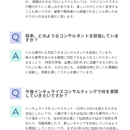
が、 規模の大きなプロジェクトにおいては、マネジメントスキル
が磨かれていく楽しみがあります。 楽しいだけじゃなく苦労する
ことも多いですが、顧客や関係者から感謝されることも多いため
やりがいのある仕事だと思います。
将来、どのようなコンサルタントを目指していま
すか？
どんな案件にも対応できるコンサルタントを目指しています。
様々な業界のあらゆる業務に対応できるようなコンサルタントに
なることで、 特定の市場、企業に囚われずに活躍できる人材にな
りたいと思います。 そのためにも、未経験分野に対しても積極的
に挑戦し、実践を通してスキルを磨いています。
今後インキュライズコンサルティングで何を実現
していきたいですか？
インキュライズをコンサルタント・SE共に100人を超える大きな
会社にしたいです。 人数が多くなれば社内に様々な案件のノウハ
ウが溜まっていき、社内交流を通じて社員同士が社内で知見を深
めたり、切磋琢磨したり、新しいキャリアを形成していけるよう
な環境にしていきたいです。 まずは3年以内に社員100人を目指し